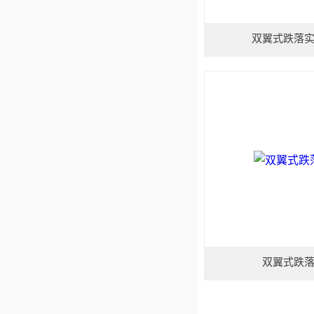
双翼式跌落
双翼式跌