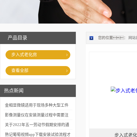
产品目录
您的位置：
网站
步入式老化房
查看全部
热点新闻
金相显微镜适用于现场多种大型工件
的金相检查
影像测量仪在安装测量过程中需要注
意什么
关于2022年五一劳动节假期安排的通
知
熟记葡萄视频app下载安装试验流程才
步入式老