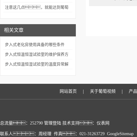
能正确使用
注意这几点，就能达到葡萄
视频app下载安装的维护效果
相关文章
步入式老化房使用具备的哪些条件
步入式恒温恒湿试验室的维护保养方
法
步入式恒温恒湿试验室的温度异常解
决方案
|
|
网站首页
关于葡萄视频
产
总流量：252790
管理登陆
技术支持：
仪表网
联系人：周经理 传真：021-31263729
GoogleSitemap