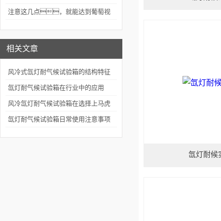
能正确使用
注意这几点，就能达到葡萄视
频app下载安装的维护效果
相关文章
风冷式氙灯耐气候试验箱的结构特征
氙灯耐气候试验箱在行业中的应用
风冷氙灯耐气候试验箱在选择上马虎
不得
氙灯耐气候试验箱日常使用注意事项
氙灯耐候