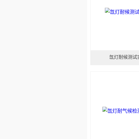
氙灯耐候测试