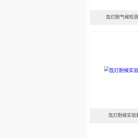
氙灯耐气候检
氙灯耐候实验