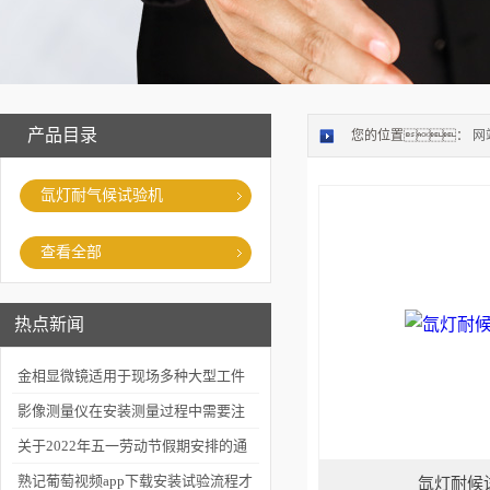
产品目录
您的位置：
网
氙灯耐气候试验机
查看全部
热点新闻
金相显微镜适用于现场多种大型工件
的金相检查
影像测量仪在安装测量过程中需要注
意什么
关于2022年五一劳动节假期安排的通
知
熟记葡萄视频app下载安装试验流程才
氙灯耐候