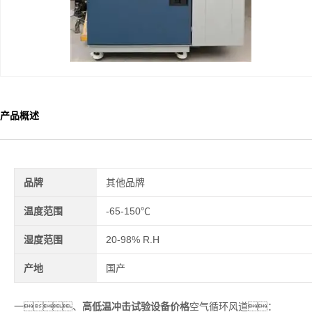
产品概述
品牌
其他品牌
温度范围
-65-150℃
湿度范围
20-98% R.H
产地
国产
高低温冲击试验设备价格
一、
空气循环风道：