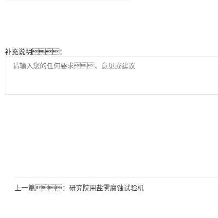
补充说明：
上一篇：
研究院用盐雾腐蚀试验机